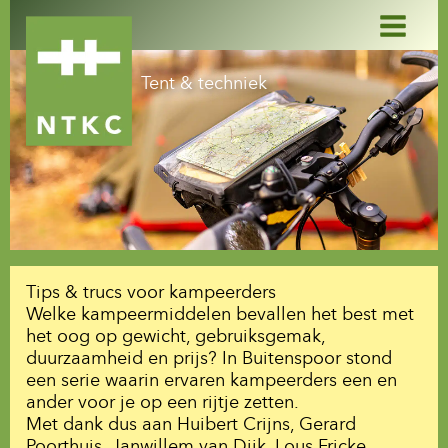
Ga
naar
de
inhoud
Tent & techniek
Tips & trucs voor kampeerders
Welke kampeermiddelen bevallen het best met
het oog op gewicht, gebruiksgemak,
duurzaamheid en prijs? In Buitenspoor stond
een serie waarin ervaren kampeerders een en
ander voor je op een rijtje zetten.
Met dank dus aan Huibert Crijns, Gerard
Poorthuis, Janwillem van Dijk, Lous Fricke,