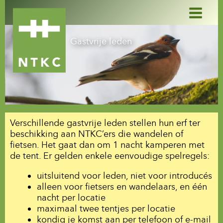
Ga
naar
de
inhoud
Gastvrije leden
Verschillende gastvrije leden stellen hun erf ter
beschikking aan NTKC’ers die wandelen of
fietsen. Het gaat dan om 1 nacht kamperen met
de tent.
Er gelden enkele eenvoudige spelregels:
uitsluitend voor leden, niet voor introducés
alleen voor fietsers en wandelaars, en één
nacht per locatie
maximaal twee tentjes per locatie
kondig je komst aan per telefoon of e-mail