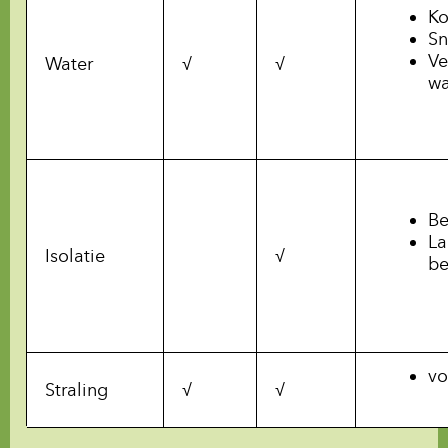
Ko
Sn
Ve
Water
√
√
wa
Be
La
Isolatie
√
be
vo
Straling
√
√