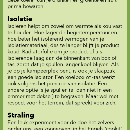
deze koeler kun je dranken en groente en fruit
prima bewaren.
Isolatie
Isoleren helpt om zowel om warmte als kou vast
te houden. Hoe lager de begintemperatuur en
hoe beter het isolerend vermogen van je
isolatiemateriaal, des te langer blijft je product
koud. Radiatorfolie om je product of als
isolerende laag aan de binnenkant van box of
tas, zorgt dat je spullen langer koel blijven. Als
je op je kampeerplek bent, is ook je slaapzak
een goede isolator. Een koelbox of -tas werkt
ook volgens het principe van isolatie. Een
andere optie is je spullen (al dan niet in een
emmer met deksel) te begraven. Maar wel met
respect voor het terrein, dat spreekt voor zich.
Straling
Een leuk experiment voor de doe-het-zelvers
onder ons: een zonneoven, in het Engels ‘cookit’,