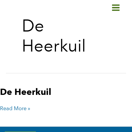
Ga
naar
de
De
inhoud
Heerkuil
De
De Heerkuil
Heerkuil
Read More »