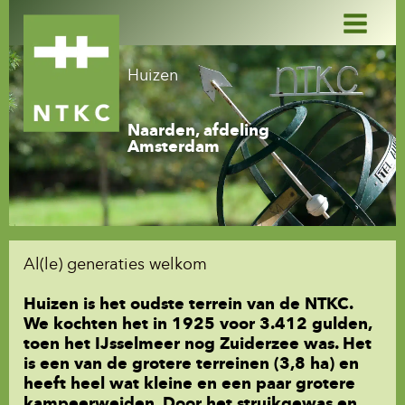
Ga
naar
de
inhoud
Huizen
Naarden, afdeling
Amsterdam
Al(le) generaties welkom
Huizen is het oudste terrein van de NTKC.
We kochten het in 1925 voor 3.412 gulden,
toen het IJsselmeer nog Zuiderzee was. Het
is een van de grotere terreinen (3,8 ha) en
heeft heel wat kleine en een paar grotere
kampeerweiden. Door het struikgewas en