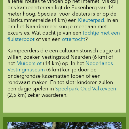
allerlei routes te vinden op het internet. Vlakbij
ons kampeerterrein ligt de Eukenberg van 14
meter hoog. Speciaal voor kleuters is er op de
Blaricummerheide (4 km) een
Kleuterpad
. In en
om het Naardermeer kun je meegaan met
excursies. Wat dacht je van een
tochtje met een
fluisterboot
of van een
ottertocht
?
Kampeerders die een cultuurhistorisch dagje uit
willen, zoeken vestingstad Naarden (6 km) of
het
Muiderslot
(14 km) op. In het
Nederlands
Vestingmuseum
(6 km) kun je door de
ondergrondse kazematten lopen of een
rondvaart maken. En tot slot: kinderen zullen
een dagje spelen in
Speelpark Oud Valkeveen
(2,5 km) zeker waarderen.