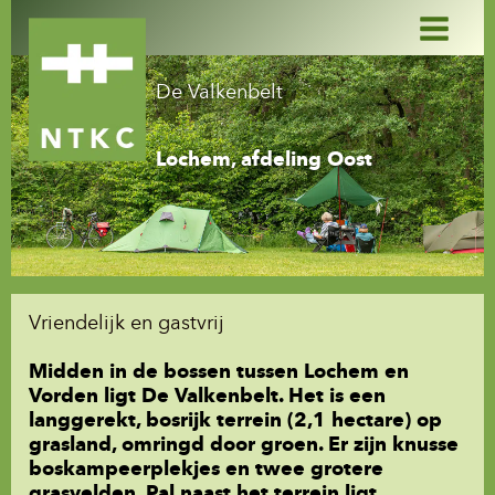
Ga
naar
de
inhoud
De Valkenbelt
Lochem, afdeling Oost
Vriendelijk en gastvrij
Midden in de bossen tussen Lochem en
Vorden ligt De Valkenbelt. Het is een
langgerekt, bosrijk terrein (2,1 hectare) op
grasland, omringd door groen. Er zijn knusse
boskampeerplekjes en twee grotere
grasvelden. Pal naast het terrein ligt