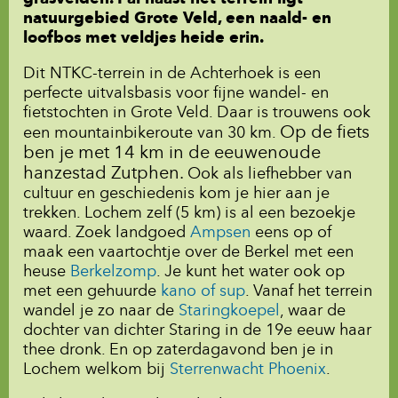
natuurgebied Grote Veld, een naald- en
loofbos met veldjes heide erin.
Dit NTKC-terrein in de Achterhoek is een
perfecte uitvalsbasis voor fijne wandel- en
fietstochten in Grote Veld. Daar is trouwens ook
Op de fiets
een mountainbikeroute van 30 km.
ben je met 14 km in de eeuwenoude
hanzestad Zutphen.
Ook als liefhebber van
cultuur en geschiedenis kom je hier aan je
trekken. Lochem zelf (5 km) is al een bezoekje
waard. Zoek landgoed
Ampsen
eens op of
maak een vaartochtje over de Berkel met een
heuse
Berkelzomp
. Je kunt het water ook op
met een gehuurde
kano of sup
.
Vanaf het terrein
wandel je zo naar de
Staringkoepel
, waar de
dochter van dichter Staring in de 19e eeuw haar
thee dronk. En op zaterdagavond ben je in
Lochem welkom bij
Sterrenwacht Phoenix
.