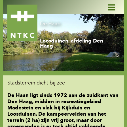
Ga
naar
de
inhoud
De Haan
Loosduinen, afdeling Den
Haag​
Stadsterrein dicht bij zee
De Haan ligt sinds 1972 aan de zuidkant van
Den Haag, midden in recreatiegebied
Madestein en vlak bij Kijkduin en
Loosduinen. De kampeervelden van het
terrein (2 ha) zijn vrij groot, maar door
groenranden is er toch altijd voldoende