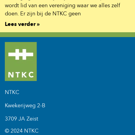
wordt lid van een vereniging waar we alles zelf
doen. Er zijn bij de NTKC geen
Lees verder »
NTKC
Kwekerijweg 2-B
3709 JA Zeist
© 2024 NTKC